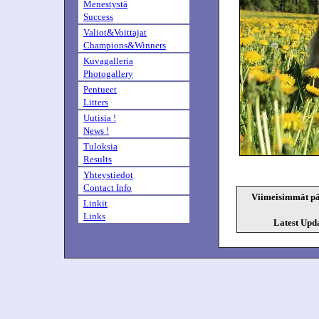
Menestystä
Success
Valiot&Voittajat
Champions&Winners
Kuvagalleria
Photogallery
Pentueet
Litters
Uutisia !
News !
Tuloksia
Results
Yhteystiedot
Contact Info
Viimeisimmät pä
Linkit
Links
Latest Upda