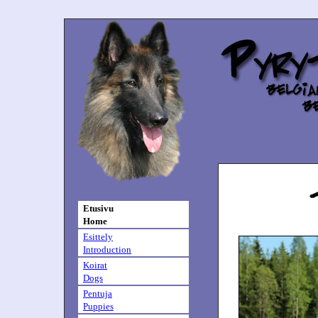
Etusivu
Home
Esittely
Introduction
Koirat
Dogs
Pentuja
Puppies